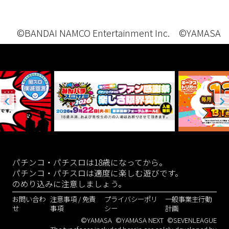
©BANDAI NAMCO Entertainment Inc. ©YAMASA
パチンコ・パチスロは18歳になってから。
パチンコ・パチスロは適度に楽しむ遊びです。
のめり込みに注意しましょう。
お問い合わ
注意事項 / 免責
プライバシーポリ
一般事業主行動
せ
事項
シー
計画
©YAMASA
©YAMASA NEXT
©SEVENLEAGUE
The typefaces included herein are solely developed by